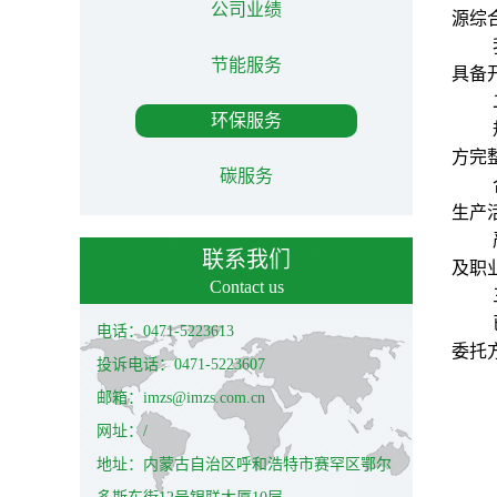
公司业绩
源综
节能服务
具备
环保服务
方完
碳服务
生产
联系我们
及职
Contact us
电话：0471-5223613
委托
投诉电话：0471-5223607
邮箱：imzs@imzs.com.cn
网址：/
地址：内蒙古自治区呼和浩特市赛罕区鄂尔