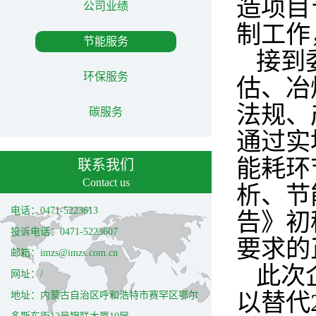
造项目
公司业绩
制工作
节能服务
接到
环保服务
估、冶
法规、
碳服务
通过实
能耗环
联系我们
Contact us
析、节
电话：0471-5223613
告》初
投诉电话：0471-5223607
要求的
邮箱：imzs@imzs.com.cn
此次
网址：/
以替代
地址：内蒙古自治区呼和浩特市赛罕区鄂尔