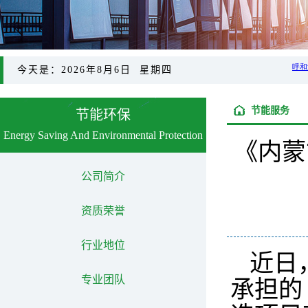
今天是：2026年8月6日 星期四
节能服务
节能环保
Energy Saving And Environmental Protection
《内蒙
公司简介
资质荣誉
行业地位
近日
专业团队
承担的