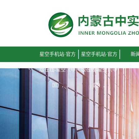
星空手机站·官方
星空手机站·官方
新
版在线-星空（中
版在线-星空（中
国）,
国）,