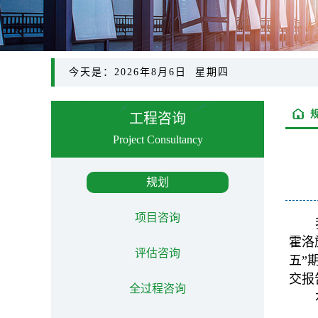
今天是：2026年8月6日 星期四
工程咨询
Project Consultancy
规划
项目咨询
霍洛
评估咨询
五”
交报
全过程咨询