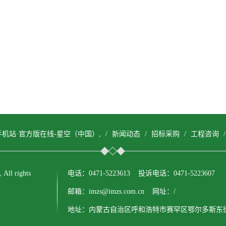
机站·官方版在线-星空（中国）,
/
新闻动态
/
招标采购
/
工程咨询
l rights
电话：0471-5223613 投诉电话：0471-5223607
邮箱：imzs@imzs.com.cn 网址：/
地址：内蒙古自治区呼和浩特市赛罕区鄂尔多斯东街