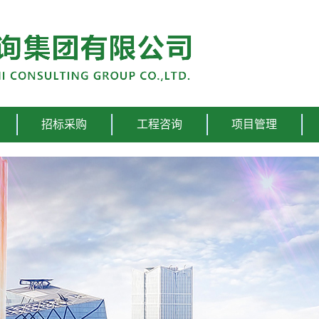
招标采购
工程咨询
项目管理