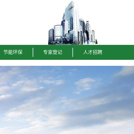
节能环保
专家登记
人才招聘