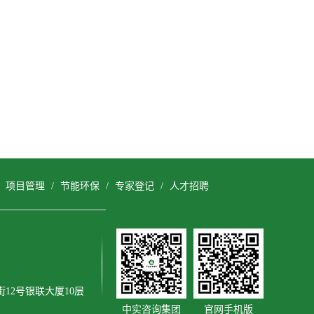
/
项目管理
/
节能环保
/
专家登记
/
人才招聘
12号银联大厦10层
中实咨询集团
官网手机版