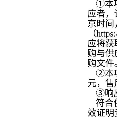
①本
应者，
京时间
（htt
应将获
购与供
购文件
②本
元，售
③响
符合
效证明