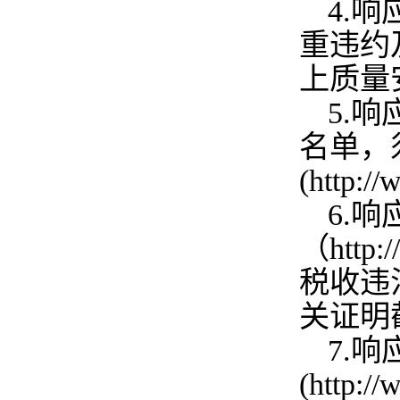
4.
响
重违约
上质量
5.
响
名单，
(http:
6.
响
（http
税收违
关证明
7.
响
(http