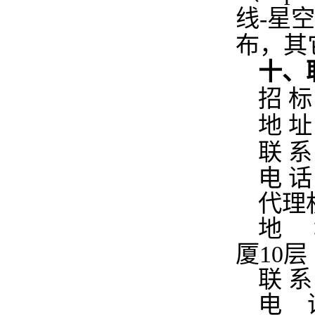
线-星空（
布，其
十、
招 
地 
联 
电 话：
代理
地 
厦10层
联 
电 话