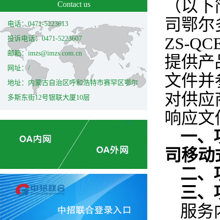
（以下
Contact us
司鄂尔
电话：0471-5223613
ZS-Q
投诉电话：0471-5223607
邮箱：imzs@imzs.com.cn
提供产
网址：/
文件并
地址：内蒙古自治区呼和浩特市赛罕区鄂尔
对供应
多斯东街12号银联大厦10层
响应文
一、
司移动
二、项
三、
服务