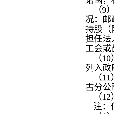
诺函，
（9
况：邮
持股（
担任法
工会或
（10
列入政
（1
古分公
（1
注：