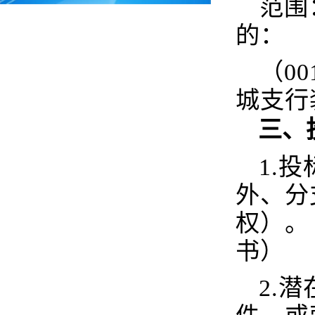
范围
的：
（0
城支行
三、
1.
外、分
权）。
书）
2.