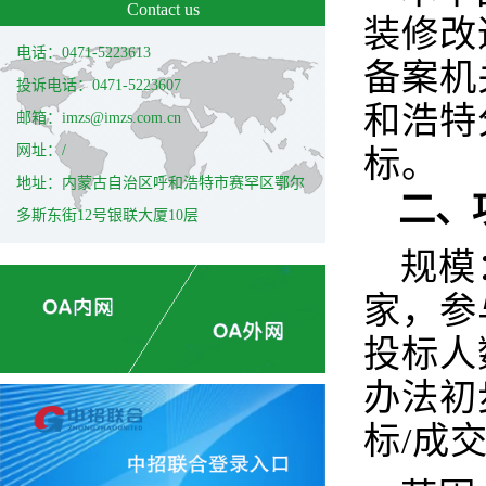
Contact us
装修改
电话：0471-5223613
备案机
投诉电话：0471-5223607
和浩特
邮箱：imzs@imzs.com.cn
网址：/
标。
地址：内蒙古自治区呼和浩特市赛罕区鄂尔
二、
多斯东街12号银联大厦10层
规模
家，参
投标人
办法初
标/成