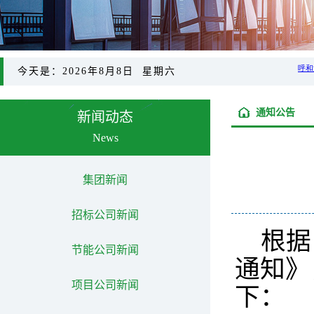
今天是：2026年8月8日 星期六
通知公告
新闻动态
News
集团新闻
招标公司新闻
根据
节能公司新闻
通知》
项目公司新闻
下：