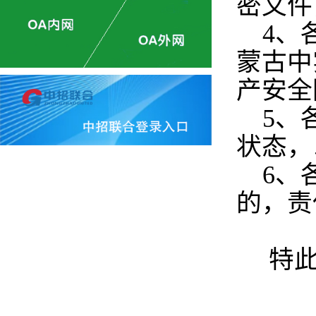
密文件
4、
蒙古中
产安全
5、
状态，
6、
的，责
特