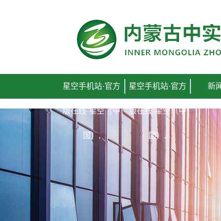
星空手机站·官方
星空手机站·官方
新
版在线-星空（中
版在线-星空（中
国）,
国）,