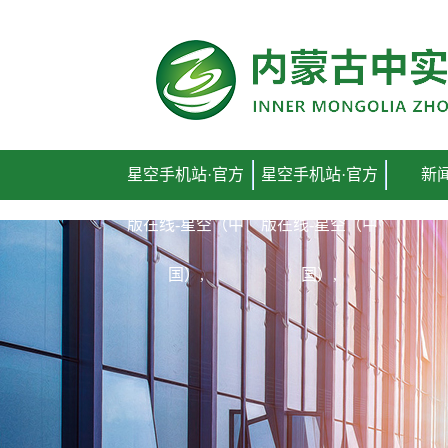
星空手机站·官方
星空手机站·官方
新
版在线-星空（中
版在线-星空（中
国）,
国）,