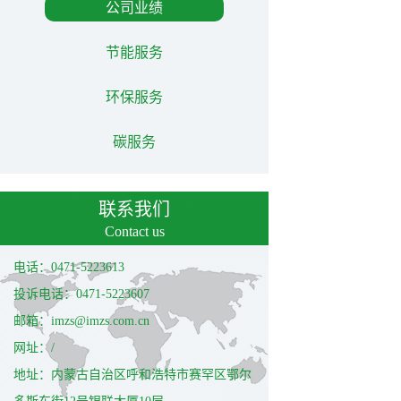
公司业绩
节能服务
环保服务
碳服务
联系我们
Contact us
电话：0471-5223613
投诉电话：0471-5223607
邮箱：imzs@imzs.com.cn
网址：/
地址：内蒙古自治区呼和浩特市赛罕区鄂尔