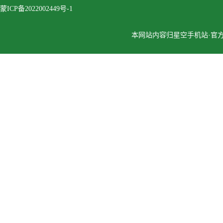
蒙ICP备2022002449号-1
本网站内容归星空手机站·官