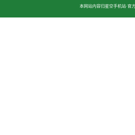
本网站内容归星空手机站·官